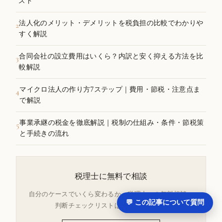
スト
法人化のメリット・デメリットを税負担の比較でわかりや
2
すく解説
合同会社の設立費用はいくら？内訳と安く抑える方法を比
3
較解説
マイクロ法人の作り方7ステップ｜費用・節税・注意点ま
4
で解説
事業承継の税金を徹底解説｜税制の仕組み・条件・節税策
5
と手続きの流れ
税理士に無料で相談
自分のケースでいくら変わるか。税理士への無料相談・
💬 この記事について質問
判断チェックリストは会員登録から。