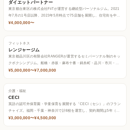
ダイエットパートナー
東京都台東区の株式会社FiiTが運営する継続型パーソナルジム。2021
年7月の1号店以降、2023年5月時点で75店舗を展開し、住宅街を中心
とした地域密着型出店を進めている。「No.1パーソナルジムブランド
¥4,000,000〜
を創る」を掲げる。
フィットネス
レンジャージム
東京都品川区の有限会社RANGERが運営するセミパーソナル制のキッ
クボクシングジム。船橋・赤坂・麻布十番・錦糸町・品川・市川・千
葉など関東エリア中心に10店舗を展開し、「意識は高く、敷居は低
¥5,000,000〜¥7,000,000
く」を理念に掲げる。
介護・福祉
CECI
英語の認可外保育園・学童保育を展開する「CECI（セシ）」のフラン
チャイズ。福岡・千葉・神奈川で計8校を運営し、契約期間は5年（更
新時も5年）としている。
¥3,000,000〜¥4,500,000