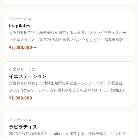
舗・沖縄1店舗の計6店舗を展開。
フィットネス
fis.pilates
大阪府吹田市のfis株式会社が運営する女性専用マシンピラティスパー
ソナルスタジオ。直営24店舗の運営ノウハウをもとに、指導未経験で
も本部がトレーナーへ育成する「オーナー独立型FC」を特徴とし、店
¥1,000,000〜
舗ごとに専用LP制作などのマーケティング支援も行う。
その他サービス
イエステーション
売買仲介に特化した地域密着型の不動産フランチャイズ。加盟金は
100万円のみで、システム利用料や広告分担金を無料とし、契約は3年
ごとの更新で更新料や途中解約の違約金がないことを特徴としてい
¥1,000,000
る。
フィットネス
ラピラティス
2023年設立の株式会社La pilatesが運営する、骨膜整体とマシンピラ