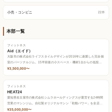
小売・コンビニ
22件
本部一覧
フィットネス
Aid（エイド）
大阪市の株式会社ライフスタイルデザインが2016年に創業した完全個
室のパーソナルジム。15坪前後の小スペース・機材1台からの低投資
開業を掲げ、契約期間は5年間。
¥3,500,000〜
フィットネス
HEAT24
愛知県名古屋市の株式会社シムラホールディングスが運営する24時間
営業のマシンジム。自社製オリジナルマシン「初動パワー」を全店導
入し、指紋認証セキュリティと低人件費運営を特徴とする。愛知5店
¥35,000,000〜