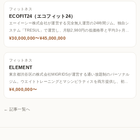
フィットネス
ECOFIT24（エコフィット24）
エーイーシー株式会社が運営する完全無人運営の24時間ジム。独自シ
ステム「TRESUL」で運営し、月額2,980円の低価格帯と平均3ヶ月で
の黒字化を掲げる。全国62店舗(2026年7月時点)を展開している。
¥30,000,000〜¥45,000,000
フィットネス
ELEMENT
東京都渋谷区の株式会社MIGRIDSが運営する通い放題制のパーソナル
ジム。ウエイトトレーニングとマシンピラティスを両方提供し、初心
者でも通いやすい環境づくりを重視する。
¥4,000,000〜
← 記事一覧へ