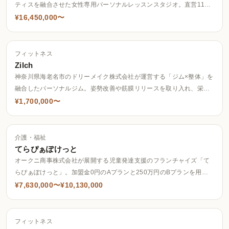
ティスを融合させた女性専用パーソナルレッスンスタジオ。直営11店
舗・FC86店舗の計97店舗を展開し(2026年7月時点)、初期費用回収は
¥16,450,000〜
平均18〜24ヶ月を見込む。
フィットネス
Zilch
神奈川県海老名市のドリーメイク株式会社が運営する「ジム×整体」を
融合したパーソナルジム。姿勢改善や筋膜リリースを取り入れ、栄養
指導や保育サービスなどの付加価値も提供する。海老名・中央林間・
¥1,700,000〜
上野・洗足・川崎・福岡姪浜・和歌山の7店舗を展開。
介護・福祉
てらぴぁぽけっと
オークニ商事株式会社が展開する児童発達支援のフランチャイズ「て
らぴぁぽけっと」。加盟金0円のAプランと250万円のBプランを用意
し、約100店舗、グループ全体で164拠点を展開している。
¥7,630,000〜¥10,130,000
フィットネス